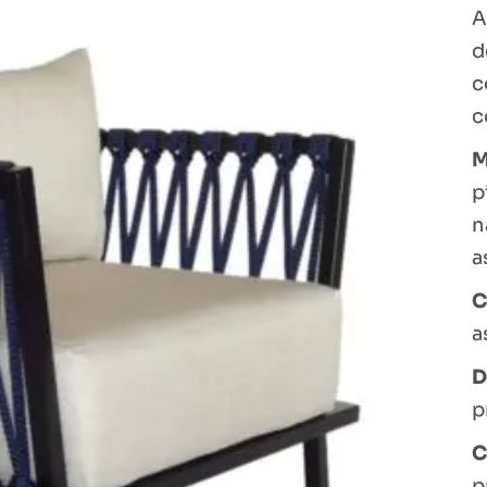
A
Mesa
d
Mesa de Centro
c
Poltrona
c
Puff
M
Sofá
p
n
a
C
a
D
p
C
p