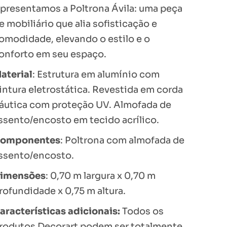
presentamos a Poltrona Ávila: uma peça
e mobiliário que alia sofisticação e
omodidade, elevando o estilo e o
onforto em seu espaço.
aterial
: Estrutura em alumínio com
intura eletrostática. Revestida em corda
áutica com proteção UV. Almofada de
ssento/encosto em tecido acrílico.
omponentes
: Poltrona com almofada de
ssento/encosto.
imensões
: 0,70 m largura x 0,70 m
rofundidade x 0,75 m altura.
aracterísticas adicionais:
Todos os
rodutos Decorart podem ser totalmente