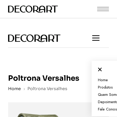
Skip
to
the
content
×
Poltrona Versalhes
Home
Produtos
Home
›
Poltrona Versalhes
Quem Som
Depoiment
Fale Cono