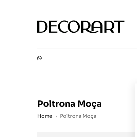
Skip
to
the
content
Poltrona Moça
Home
›
Poltrona Moça