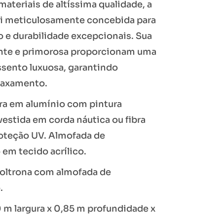
ateriais de altíssima qualidade, a
oi meticulosamente concebida para
o e durabilidade excepcionais. Sua
ente e primorosa proporcionam uma
ssento luxuosa, garantindo
laxamento.
ura em alumínio com pintura
vestida em corda náutica ou fibra
roteção UV. Almofada de
em tecido acrílico.
Poltrona com almofada de
o.
0 m largura x 0,85 m profundidade x