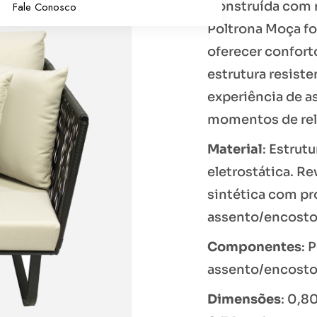
Construída com m
Fale Conosco
Poltrona Moça f
oferecer confort
estrutura resist
experiência de a
momentos de re
Material
: Estrut
eletrostática. Re
sintética com p
assento/encosto 
Componentes
: 
assento/encost
Dimensões
: 0,8