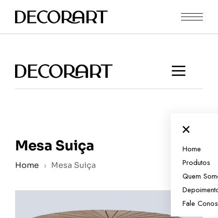
Skip
to
the
content
×
Mesa Suiça
Home
Produtos
Home
›
Mesa Suiça
Quem Som
Depoiment
Fale Cono