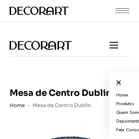
Skip
to
the
content
×
Mesa de Centro Dublin
Home
Produtos
Home
›
Mesa de Centro Dublin
Quem Som
Depoiment
Fale Cono