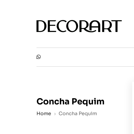
Skip
to
the
content
Concha Pequim
Home
›
Concha Pequim