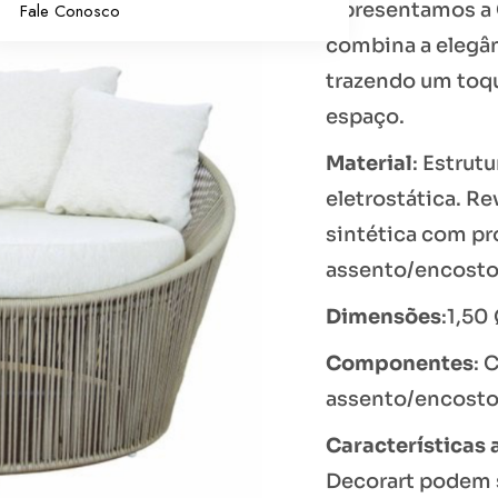
Apresentamos a 
Fale Conosco
combina a elegân
trazendo um toqu
espaço.
Material
: Estrut
eletrostática. Re
sintética com p
assento/encosto 
Dimensões
:1,50
Componentes
: 
assento/encosto
Características 
Decorart podem 