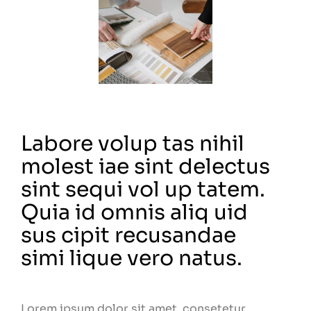
Labore volup tas nihil
molest iae sint delectus
sint sequi vol up tatem.
Quia id omnis aliq uid
sus cipit recusandae
simi lique vero natus.
Lorem ipsum dolor sit amet, consetetur